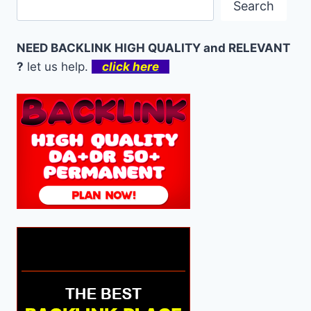
Search
NEED BACKLINK HIGH QUALITY and RELEVANT
?
let us help.
click here