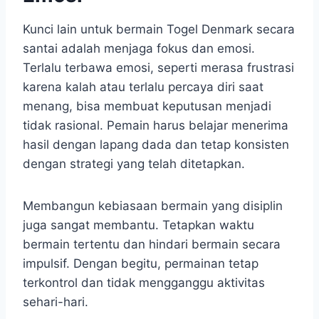
Kunci lain untuk bermain Togel Denmark secara
santai adalah menjaga fokus dan emosi.
Terlalu terbawa emosi, seperti merasa frustrasi
karena kalah atau terlalu percaya diri saat
menang, bisa membuat keputusan menjadi
tidak rasional. Pemain harus belajar menerima
hasil dengan lapang dada dan tetap konsisten
dengan strategi yang telah ditetapkan.
Membangun kebiasaan bermain yang disiplin
juga sangat membantu. Tetapkan waktu
bermain tertentu dan hindari bermain secara
impulsif. Dengan begitu, permainan tetap
terkontrol dan tidak mengganggu aktivitas
sehari-hari.