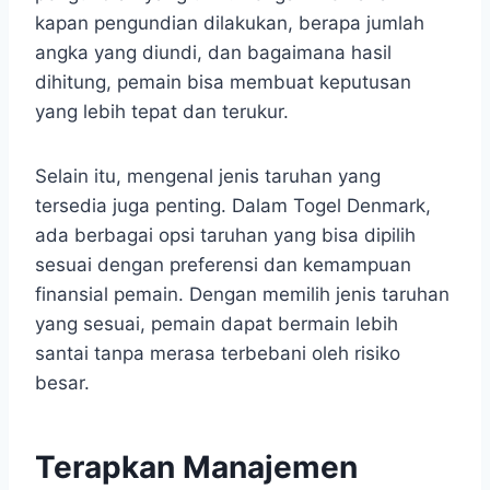
kapan pengundian dilakukan, berapa jumlah
angka yang diundi, dan bagaimana hasil
dihitung, pemain bisa membuat keputusan
yang lebih tepat dan terukur.
Selain itu, mengenal jenis taruhan yang
tersedia juga penting. Dalam Togel Denmark,
ada berbagai opsi taruhan yang bisa dipilih
sesuai dengan preferensi dan kemampuan
finansial pemain. Dengan memilih jenis taruhan
yang sesuai, pemain dapat bermain lebih
santai tanpa merasa terbebani oleh risiko
besar.
Terapkan Manajemen