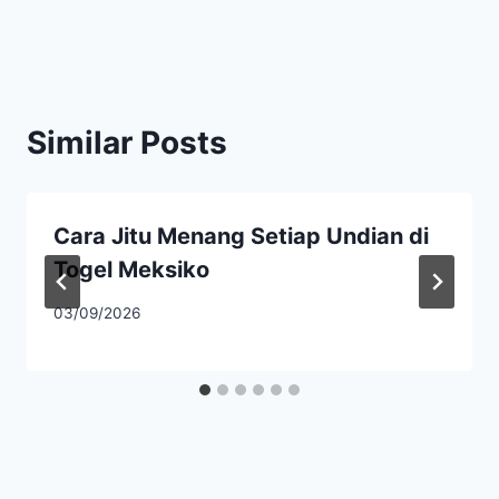
Similar Posts
Cara Jitu Menang Setiap Undian di
Togel Meksiko
03/09/2026