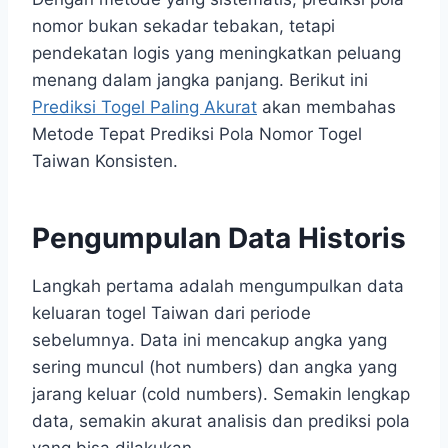
nomor bukan sekadar tebakan, tetapi
pendekatan logis yang meningkatkan peluang
menang dalam jangka panjang. Berikut ini
Prediksi Togel Paling Akurat
akan membahas
Metode Tepat Prediksi Pola Nomor Togel
Taiwan Konsisten.
Pengumpulan Data Historis
Langkah pertama adalah mengumpulkan data
keluaran togel Taiwan dari periode
sebelumnya. Data ini mencakup angka yang
sering muncul (hot numbers) dan angka yang
jarang keluar (cold numbers). Semakin lengkap
data, semakin akurat analisis dan prediksi pola