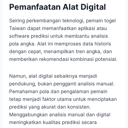
Pemanfaatan Alat Digital
Seiring perkembangan teknologi, pemain togel
Taiwan dapat memanfaatkan aplikasi atau
software prediksi untuk membantu analisis
pola angka. Alat ini memproses data historis
dengan cepat, menampilkan tren angka, dan
memberikan rekomendasi kombinasi potensial.
Namun, alat digital sebaiknya menjadi
pendukung, bukan pengganti analisis manual.
Pemahaman pola dan pengalaman pemain
tetap menjadi faktor utama untuk menciptakan
prediksi yang akurat dan konsisten.
Menggabungkan analisis manual dan digital
meningkatkan kualitas prediksi secara