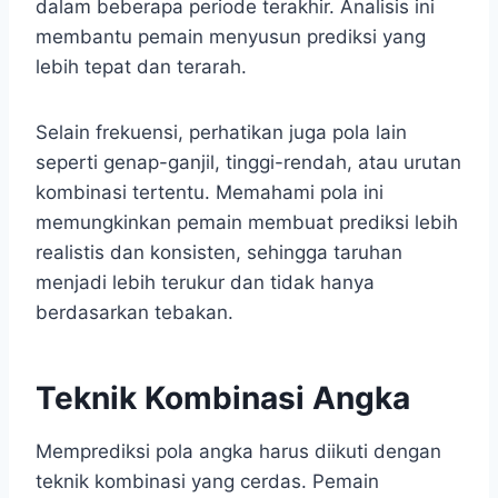
dalam beberapa periode terakhir. Analisis ini
membantu pemain menyusun prediksi yang
lebih tepat dan terarah.
Selain frekuensi, perhatikan juga pola lain
seperti genap-ganjil, tinggi-rendah, atau urutan
kombinasi tertentu. Memahami pola ini
memungkinkan pemain membuat prediksi lebih
realistis dan konsisten, sehingga taruhan
menjadi lebih terukur dan tidak hanya
berdasarkan tebakan.
Teknik Kombinasi Angka
Memprediksi pola angka harus diikuti dengan
teknik kombinasi yang cerdas. Pemain