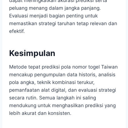
dapat meningkatkan akurasi prediksi serta
peluang menang dalam jangka panjang.
Evaluasi menjadi bagian penting untuk
memastikan strategi taruhan tetap relevan dan
efektif.
Kesimpulan
Metode tepat prediksi pola nomor togel Taiwan
mencakup pengumpulan data historis, analisis
pola angka, teknik kombinasi terukur,
pemanfaatan alat digital, dan evaluasi strategi
secara rutin. Semua langkah ini saling
mendukung untuk menghasilkan prediksi yang
lebih akurat dan konsisten.