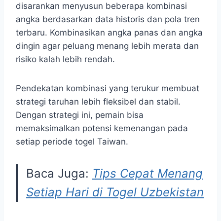
disarankan menyusun beberapa kombinasi
angka berdasarkan data historis dan pola tren
terbaru. Kombinasikan angka panas dan angka
dingin agar peluang menang lebih merata dan
risiko kalah lebih rendah.
Pendekatan kombinasi yang terukur membuat
strategi taruhan lebih fleksibel dan stabil.
Dengan strategi ini, pemain bisa
memaksimalkan potensi kemenangan pada
setiap periode togel Taiwan.
Baca Juga:
Tips Cepat Menang
Setiap Hari di Togel Uzbekistan