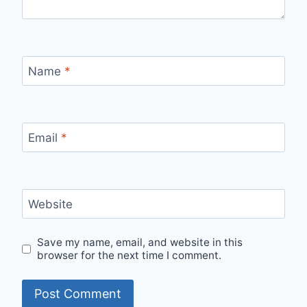
Name
*
Email
*
Website
Save my name, email, and website in this
browser for the next time I comment.