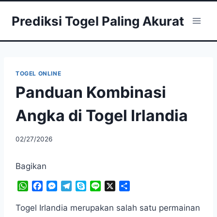
Skip
Prediksi Togel Paling Akurat
to
content
TOGEL ONLINE
Panduan Kombinasi
Angka di Togel Irlandia
02/27/2026
Bagikan
W
F
M
T
S
L
X
S
h
a
e
e
k
i
h
a
c
s
l
y
n
a
Togel Irlandia merupakan salah satu permainan