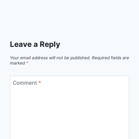
Leave a Reply
Your email address will not be published.
Required fields are
marked
*
Comment
*