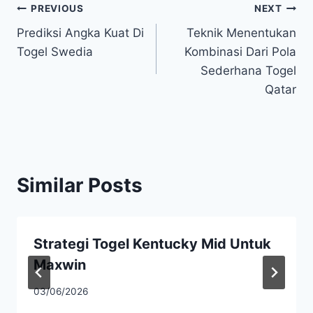
Post
PREVIOUS
NEXT
Prediksi Angka Kuat Di
Teknik Menentukan
navigation
Togel Swedia
Kombinasi Dari Pola
Sederhana Togel
Qatar
Similar Posts
Strategi Togel Kentucky Mid Untuk
Maxwin
03/06/2026