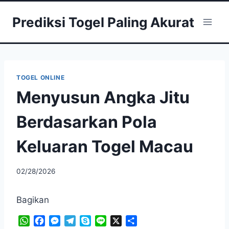
Skip
Prediksi Togel Paling Akurat
to
content
TOGEL ONLINE
Menyusun Angka Jitu
Berdasarkan Pola
Keluaran Togel Macau
02/28/2026
Bagikan
W
F
M
T
S
L
X
S