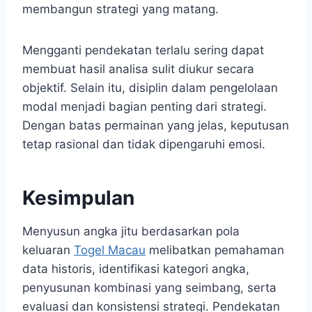
membangun strategi yang matang.
Mengganti pendekatan terlalu sering dapat
membuat hasil analisa sulit diukur secara
objektif. Selain itu, disiplin dalam pengelolaan
modal menjadi bagian penting dari strategi.
Dengan batas permainan yang jelas, keputusan
tetap rasional dan tidak dipengaruhi emosi.
Kesimpulan
Menyusun angka jitu berdasarkan pola
keluaran
Togel Macau
melibatkan pemahaman
data historis, identifikasi kategori angka,
penyusunan kombinasi yang seimbang, serta
evaluasi dan konsistensi strategi. Pendekatan