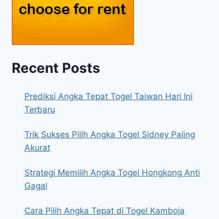
Recent Posts
Prediksi Angka Tepat Togel Taiwan Hari Ini
Terbaru
Trik Sukses Pilih Angka Togel Sidney Paling
Akurat
Strategi Memilih Angka Togel Hongkong Anti
Gagal
Cara Pilih Angka Tepat di Togel Kamboja