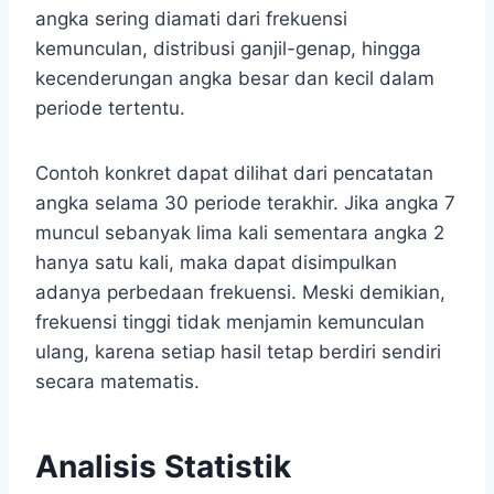
angka sering diamati dari frekuensi
kemunculan, distribusi ganjil-genap, hingga
kecenderungan angka besar dan kecil dalam
periode tertentu.
Contoh konkret dapat dilihat dari pencatatan
angka selama 30 periode terakhir. Jika angka 7
muncul sebanyak lima kali sementara angka 2
hanya satu kali, maka dapat disimpulkan
adanya perbedaan frekuensi. Meski demikian,
frekuensi tinggi tidak menjamin kemunculan
ulang, karena setiap hasil tetap berdiri sendiri
secara matematis.
Analisis Statistik