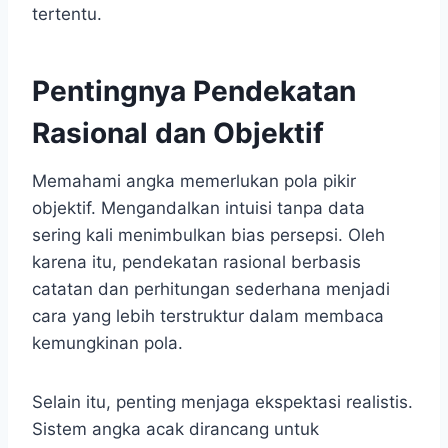
tertentu.
Pentingnya Pendekatan
Rasional dan Objektif
Memahami angka memerlukan pola pikir
objektif. Mengandalkan intuisi tanpa data
sering kali menimbulkan bias persepsi. Oleh
karena itu, pendekatan rasional berbasis
catatan dan perhitungan sederhana menjadi
cara yang lebih terstruktur dalam membaca
kemungkinan pola.
Selain itu, penting menjaga ekspektasi realistis.
Sistem angka acak dirancang untuk