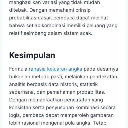
menghasilkan variasi yang tidak mudah
ditebak. Dengan memahami prinsip
probabilitas dasar, pembaca dapat melihat
bahwa setiap kombinasi memiliki peluang yang
relatif seimbang dalam sistem acak.
Kesimpulan
Formula
rahasia keluaran angka
pada dasarnya
bukanlah metode pasti, melainkan pendekatan
analitis berbasis data historis, statistik
sederhana, dan pemahaman probabilitas.
Dengan memanfaatkan pencatatan yang
konsisten serta penyusunan kombinasi secara
logis, pembaca dapat memperoleh gambaran
lebih rasional mengenai pola angka. Tetap