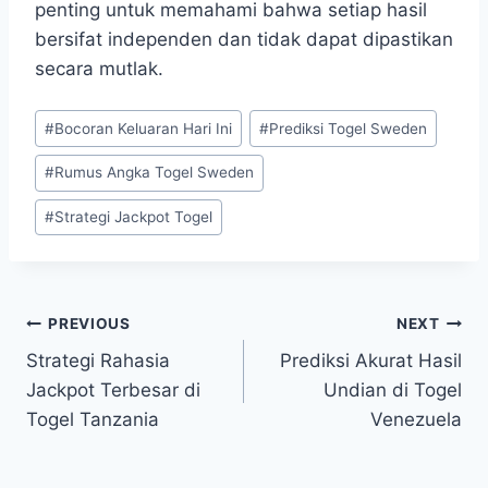
penting untuk memahami bahwa setiap hasil
bersifat independen dan tidak dapat dipastikan
secara mutlak.
Post
#
Bocoran Keluaran Hari Ini
#
Prediksi Togel Sweden
Tags:
#
Rumus Angka Togel Sweden
#
Strategi Jackpot Togel
Post
PREVIOUS
NEXT
Strategi Rahasia
Prediksi Akurat Hasil
navigation
Jackpot Terbesar di
Undian di Togel
Togel Tanzania
Venezuela