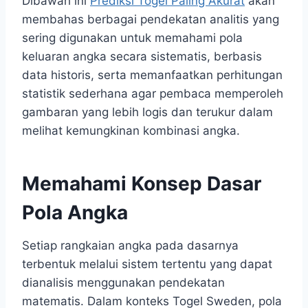
Dibawah ini
Prediksi Togel Paling Akurat
akan
membahas berbagai pendekatan analitis yang
sering digunakan untuk memahami pola
keluaran angka secara sistematis, berbasis
data historis, serta memanfaatkan perhitungan
statistik sederhana agar pembaca memperoleh
gambaran yang lebih logis dan terukur dalam
melihat kemungkinan kombinasi angka.
Memahami Konsep Dasar
Pola Angka
Setiap rangkaian angka pada dasarnya
terbentuk melalui sistem tertentu yang dapat
dianalisis menggunakan pendekatan
matematis. Dalam konteks Togel Sweden, pola