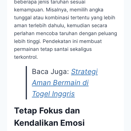
beberapa jenis taruhan sesuai
kemampuan. Misalnya, memilih angka
tunggal atau kombinasi tertentu yang lebih
aman terlebih dahulu, kemudian secara
perlahan mencoba taruhan dengan peluang
lebih tinggi. Pendekatan ini membuat
permainan tetap santai sekaligus
terkontrol.
Baca Juga:
Strategi
Aman Bermain di
Togel Inggris
Tetap Fokus dan
Kendalikan Emosi