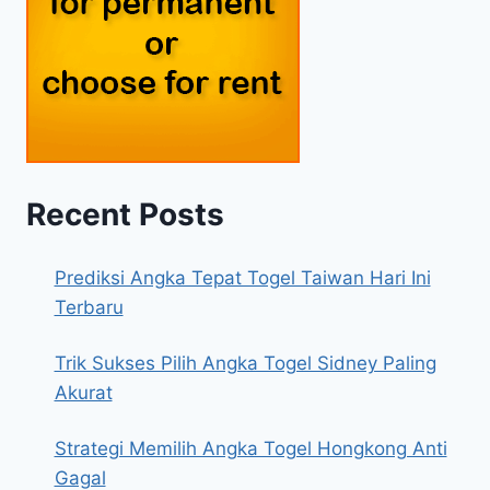
Recent Posts
Prediksi Angka Tepat Togel Taiwan Hari Ini
Terbaru
Trik Sukses Pilih Angka Togel Sidney Paling
Akurat
Strategi Memilih Angka Togel Hongkong Anti
Gagal