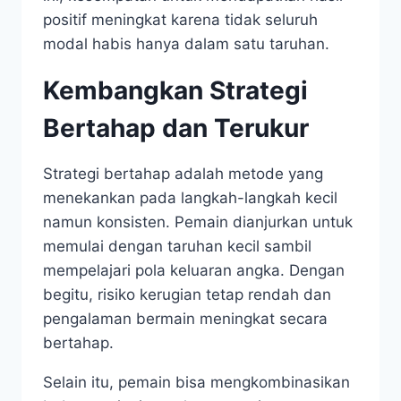
positif meningkat karena tidak seluruh
modal habis hanya dalam satu taruhan.
Kembangkan Strategi
Bertahap dan Terukur
Strategi bertahap adalah metode yang
menekankan pada langkah-langkah kecil
namun konsisten. Pemain dianjurkan untuk
memulai dengan taruhan kecil sambil
mempelajari pola keluaran angka. Dengan
begitu, risiko kerugian tetap rendah dan
pengalaman bermain meningkat secara
bertahap.
Selain itu, pemain bisa mengkombinasikan